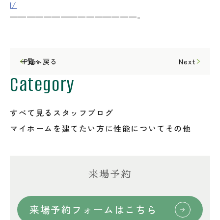
l/
———————————————-
一覧へ戻る
Prev
Next
Category
すべて見る
スタッフブログ
マイホームを建てたい方に
性能について
その他
来場予約
来場予約フォームはこちら