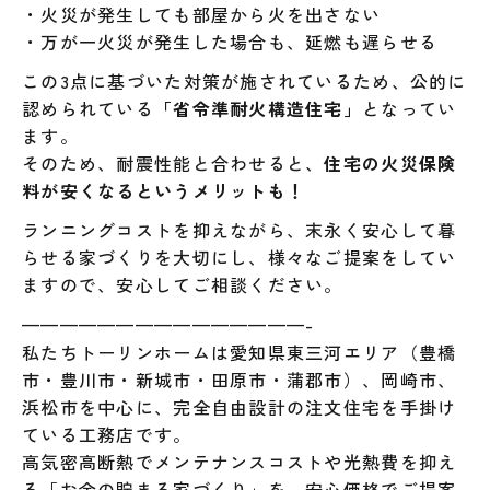
・火災が発生しても部屋から火を出さない
・万が一火災が発生した場合も、延燃も遅らせる
この3点に基づいた対策が施されているため、公的に
認められている
「省令準耐火構造住宅」
となってい
ます。
そのため、耐震性能と合わせると、
住宅の火災保険
料が安くなるというメリットも！
ランニングコストを抑えながら、末永く安心して暮
らせる家づくりを大切にし、様々なご提案をしてい
ますので、安心してご相談ください。
———————————————-
私たちトーリンホームは愛知県東三河エリア（豊橋
市・豊川市・新城市・田原市・蒲郡市）、岡崎市、
浜松市を中心に、完全自由設計の注文住宅を手掛け
ている工務店です。
高気密高断熱でメンテナンスコストや光熱費を抑え
る「お金の貯まる家づくり」を、安心価格でご提案