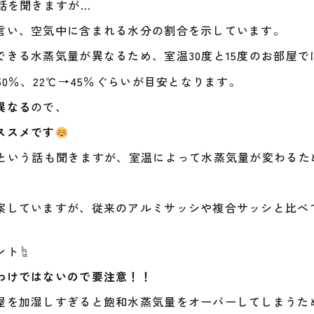
話を聞きますが…
言い、空気中に含まれる水分の割合を示しています。
きる水蒸気量が異なるため、室温30度と15度のお部屋
0％、22℃→45％ぐらいが目安となります。
異なる
ので、
ススメです
」という話も聞きますが、室温によって水蒸気量が変わるた
案していますが、従来のアルミサッシや複合サッシと比べ
ト☝️
わけではないので要注意！！
屋を加湿しすぎると飽和水蒸気量をオーバーしてしまうた