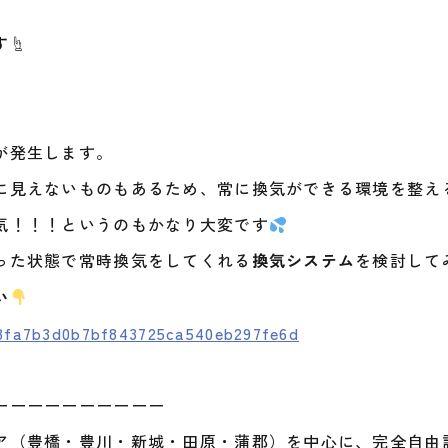
す
☝️
が発生します。
に見えないものもあるため、常に換気ができる環境を整え
気！！！というのもかなり大変です
った状態で常時換気をしてくれる
換気システム
を検討して
い
-3fa7b3d0b7bf843725ca540eb297fe6d
ーーーーーーーーーー
ア（豊橋・豊川・新城・田原・蒲郡）を中心に、完全自由