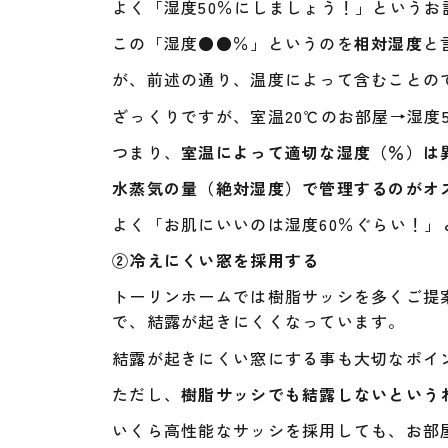
よく「湿度50％にしましょう！」というお
この「湿度●●％」というのを
相対湿度
と
が、前述の通り、温度によって含むことので
ざっくりですが、室温20℃のお部屋→湿度5
つまり、
室温によって適切な湿度（％）は
水蒸気の量（絶対湿度）で管理するのがオ
よく「お肌にいいのは湿度60％ぐらい！
②冷えにくい窓を採用する
トーリンホームでは樹脂サッシを多くご提
で、結露が起きにくくなっています。
結露が起きにくい窓にする事も大切なポイン
ただし、
樹脂サッシでも結露しないという
いくら高性能なサッシを採用しても、お部