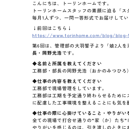
こんにちは、トーリンホームです。
トーリンホームスタッフの素顔に迫る「ス
毎月1人ずつ、一問一答形式でお届けして
↓前回はこちら↓
https://www.torinhome.com/blog/blog-
第6回は、管理部の大羽誓子より「娘2人
長・岡野光浩
です。
◆名前と所属を教えてください
工務部・部長の岡野光浩（おかのみつひろ
◆仕事の内容を教えてください
工務部で現場管理をしています。
工務部は工期を予定通り終わらせるために
に配慮した工事環境を整えることにも気を
◆仕事の際に心掛けていること・やりがい
全ての現場で打合せ通りの“家（か）たち
やりがいを感じるのは、引き渡しのときに