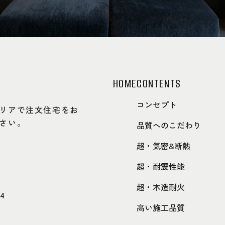
HOME
CONTENTS
コンセプト
リアで注文住宅をお
さい。
品質へのこだわり
超・気密&断熱
超・耐震性能
超・木造耐火
44
高い施工品質