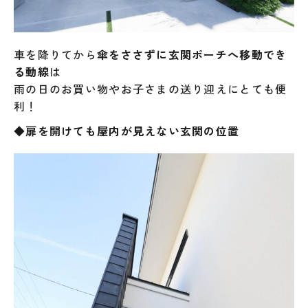
車を降りてから
傘をささずに玄関ポーチへ移動でき
る動線
は
雨の日のお買い物やお子さまの送り迎えにとても便
利！
◆扉を開けても屋内が見えない玄関の位置