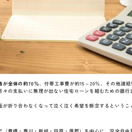
格が全体の約70％
、付帯工事費が約15～20％、その他諸
月々の支払いに無理が出ない住宅ローンを組むための銀行
面が折り合わなくなって泣く泣く希望を断念するというこ
。
ア（豊橋・豊川・新城・田原・蒲郡）を中心に、完全自由