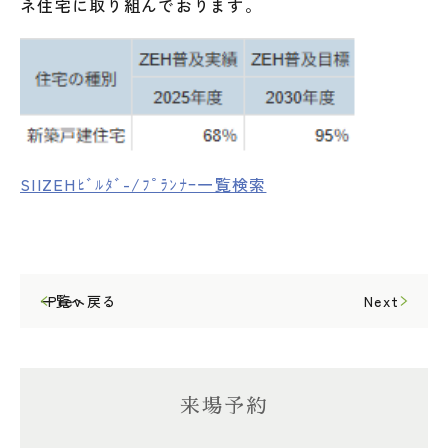
ネ住宅に取り組んでおります。
SIIZEHﾋﾞﾙﾀﾞ-/ﾌﾟﾗﾝﾅｰ一覧検索
一覧へ戻る
Prev
Next
来場予約