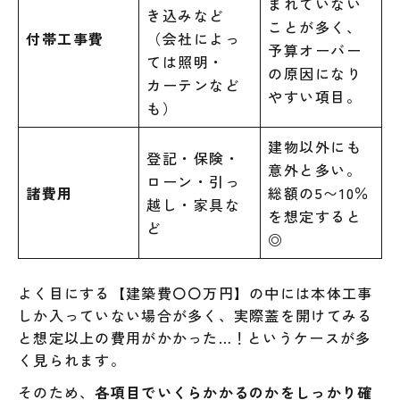
まれていない
き込みなど
ことが多く、
付帯工事費
（会社によっ
予算オーバー
ては照明・
の原因になり
カーテンなど
やすい項目。
も）
建物以外にも
登記・保険・
意外と多い。
ローン・引っ
諸費用
総額の5〜10％
越し・家具な
を想定すると
ど
◎
よく目にする【建築費〇〇万円】の中には本体工事
しか入っていない場合が多く、実際蓋を開けてみる
と想定以上の費用がかかった…！というケースが多
く見られます。
そのため、
各項目でいくらかかるのかをしっかり確